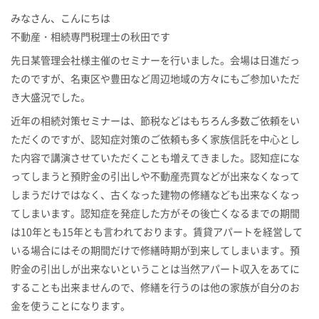
みなさん、こんにちは
不動産・相続専門税理士の秋田です
先日某管理会社様主催のセミナーを行いました。会場は日進だっ
たのですが、名東区や豊田など周辺地域の方々にもご参加いただ
き大盛況でした。
近年の相続対策セミナーは、節税などはもちろん多数ご依頼をい
ただくのですが、認知症対策のご依頼も多く家族信託を中心とし
た内容で講演させていただくことも増えてきました。認知症にな
ってしまうと預貯金の引出しや不動産売買などが出来なくなって
しまうだけではなく、古くなった建物の修繕なども出来なくなっ
てしまいます。認知症を発症した方がその後亡くなるまでの期間
は10年とも15年とも言われております。賃貸アパートを経営して
いる場合にはその期間だけで修繕時期が到来してしまいます。預
貯金の引出しが出来ないということは当然アパート収入をあてに
することも出来ませんので、修繕を行うのは他の家族が自分のお
金を使うことになります。